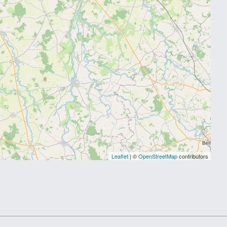
Leaflet
| ©
OpenStreetMap
contributors