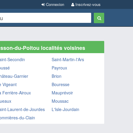
Connexion
Inscrivez-vous
sson-du-Poitou localités voisines
aint-Secondin
Saint-Martin-l'Ars
oussé
Payroux
hâteau-Garnier
Brion
e Vigeant
Bouresse
a Ferrière-Airoux
Mauprévoir
ueaux
Moussac
aint-Laurent-de-Jourdes
L'Isle-Jourdain
ommières-du-Clain