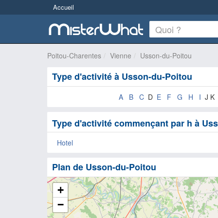
Accueil
Poitou-Charentes
Vienne
Usson-du-Poitou
Type d'activité à Usson-du-Poitou
A
B
C
D
E
F
G
H
I
J K
Type d'activité commençant par h à Us
Hotel
Plan de Usson-du-Poitou
+
−