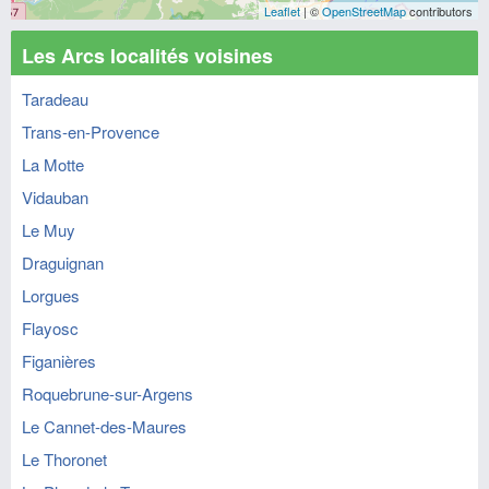
Leaflet
| ©
OpenStreetMap
contributors
Les Arcs localités voisines
Taradeau
Trans-en-Provence
La Motte
Vidauban
Le Muy
Draguignan
Lorgues
Flayosc
Figanières
Roquebrune-sur-Argens
Le Cannet-des-Maures
Le Thoronet