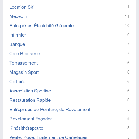
Location Ski
11
Medecin
11
Entreprises Électricité Générale
10
Infirmier
10
Banque
7
Cafe Brasserie
7
Terrassement
6
Magasin Sport
6
Coiffure
6
Association Sportive
6
Restauration Rapide
6
Entreprises de Peinture, de Revetement
5
Revetement Façades
5
Kinésithérapeute
5
Vente, Pose, Traitement de Carrelages
5