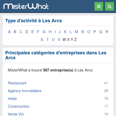
Toggle
Togg
navigation
Sear
Type d'activité à Les Arcs
A
B
C
D
E
F
G
H
I
J
K
L
M
N
O
P
Q
R
S
T
U
V
W X Y Z
Principales catégories d'entreprises dans Les
Arcs
MisterWhat a trouvé
587 entreprise(s)
à Les Arcs
Restaurant
41
Agence Immobiliere
28
Hotel
18
Construction
17
Vente Vin
16