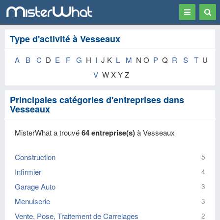
Toggle
Togg
navigation
Sear
Type d'activité à Vesseaux
A
B
C
D
E
F
G
H
I
J K
L
M
N O
P
Q
R
S
T
U
V
W X Y Z
Principales catégories d'entreprises dans
Vesseaux
MisterWhat a trouvé
64 entreprise(s)
à Vesseaux
Construction
5
Infirmier
4
Garage Auto
3
Menuiserie
3
Vente, Pose, Traitement de Carrelages
2