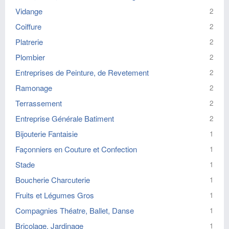
Vidange
2
Coiffure
2
Platrerie
2
Plombier
2
Entreprises de Peinture, de Revetement
2
Ramonage
2
Terrassement
2
Entreprise Générale Batiment
2
Bijouterie Fantaisie
1
Façonniers en Couture et Confection
1
Stade
1
Boucherie Charcuterie
1
Fruits et Légumes Gros
1
Compagnies Théatre, Ballet, Danse
1
Bricolage, Jardinage
1