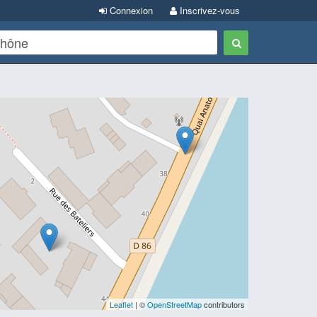
Connexion
Inscrivez-vous
Leaflet
| ©
OpenStreetMap
contributors