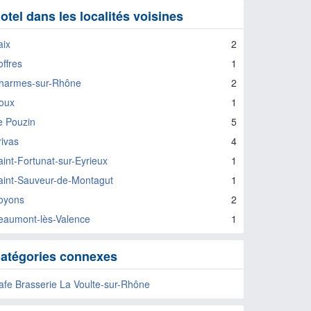
otel dans les localités voisines
aix
2
offres
1
harmes-sur-Rhône
2
oux
1
e Pouzin
5
rivas
4
aint-Fortunat-sur-Eyrieux
1
aint-Sauveur-de-Montagut
1
oyons
2
eaumont-lès-Valence
1
atégories connexes
afe Brasserie La Voulte-sur-Rhône