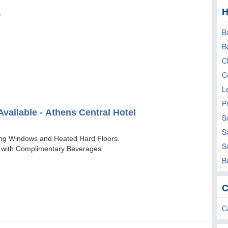
H
B
B
C
C
L
P
S
S
S
B
C
C