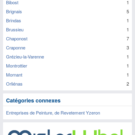
Bibost
1
Brignais
5
Brindas
1
Brussieu
1
Chaponost
7
Craponne
3
Grézieu-la-Varenne
1
Montrottier
1
Mornant
1
Orliénas
2
Catégories connexes
Entreprises de Peinture, de Revetement Yzeron