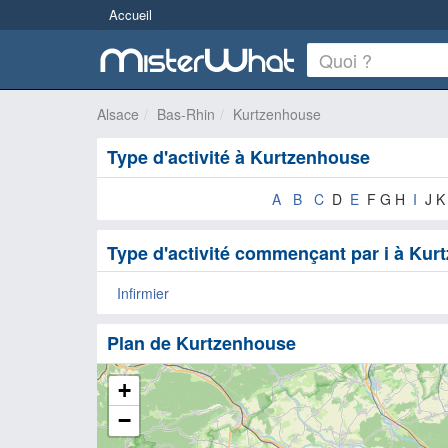
Accueil
Alsace
Bas-Rhin
Kurtzenhouse
Type d'activité à Kurtzenhouse
A
B
C
D
E
F G H
I
J K
Type d'activité commençant par i à Ku
Infirmier
Plan de Kurtzenhouse
+
−