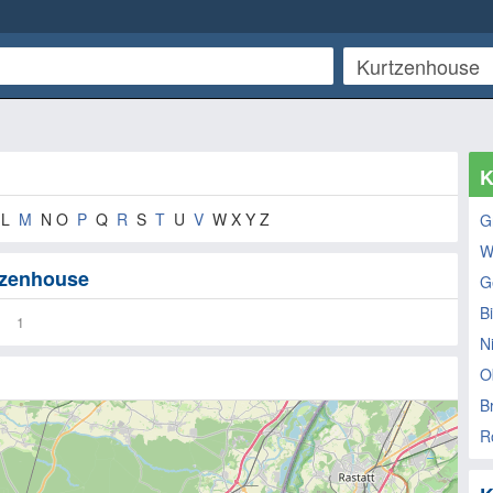
K
 L
M
N O
P
Q
R
S
T
U
V
W X Y Z
G
W
rtzenhouse
G
Bi
1
N
O
B
R