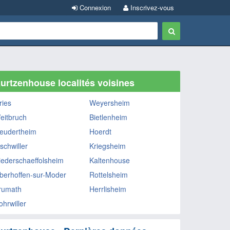
Connexion
Inscrivez-vous
urtzenhouse localités voisines
ries
Weyersheim
eitbruch
Bietlenheim
eudertheim
Hoerdt
schwiller
Kriegsheim
iederschaeffolsheim
Kaltenhouse
berhoffen-sur-Moder
Rottelsheim
rumath
Herrlisheim
ohrwiller