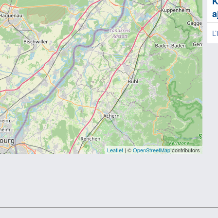
K
a
L
Leaflet
| ©
OpenStreetMap
contributors