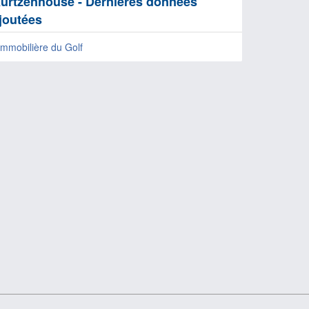
urtzenhouse - Dernières données
joutées
’immobilière du Golf