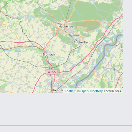
Leaflet
| ©
OpenStreetMap
contributors