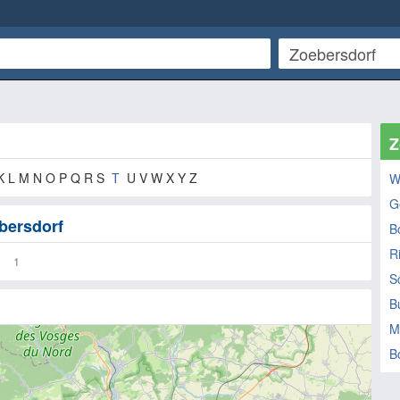
Z
K L M N O P Q R S
T
U V W X Y Z
W
Ge
bersdorf
B
R
1
S
B
M
B