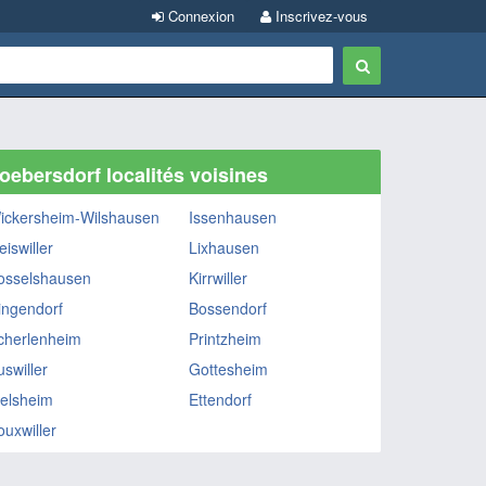
Connexion
Inscrivez-vous
oebersdorf localités voisines
ickersheim-Wilshausen
Issenhausen
iswiller
Lixhausen
osselshausen
Kirrwiller
ingendorf
Bossendorf
cherlenheim
Printzheim
uswiller
Gottesheim
elsheim
Ettendorf
ouxwiller