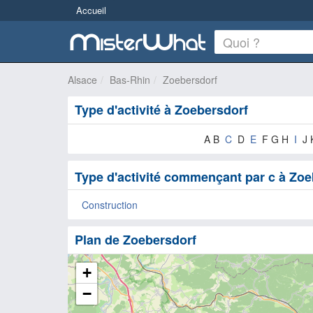
Accueil
Alsace
Bas-Rhin
Zoebersdorf
Type d'activité à Zoebersdorf
A B
C
D
E
F G H
I
J 
Type d'activité commençant par c à Zoe
Construction
Plan de Zoebersdorf
+
−