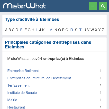
Toggle
Togg
navigation
Sear
Type d'activité à Eteimbes
A B C D
E
F G H
I
J K L
M
N O P Q
R
S
T
U V W X Y Z
Principales catégories d'entreprises dans
Eteimbes
MisterWhat a trouvé
6 entreprise(s)
à Eteimbes
Entreprise Batiment
1
Entreprises de Peinture, de Revetement
1
Terrassement
1
Institute de Beaute
1
Mairie
1
Restaurant
1