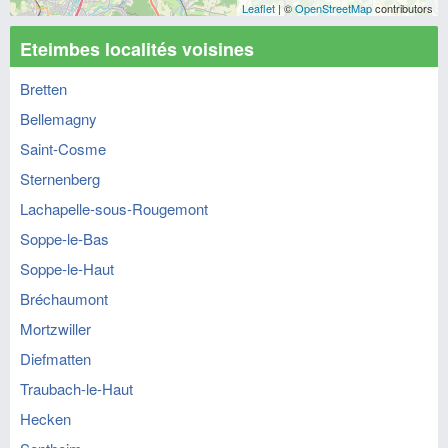
Leaflet
| ©
OpenStreetMap
contributors
Eteimbes localités voisines
Bretten
Bellemagny
Saint-Cosme
Sternenberg
Lachapelle-sous-Rougemont
Soppe-le-Bas
Soppe-le-Haut
Bréchaumont
Mortzwiller
Diefmatten
Traubach-le-Haut
Hecken