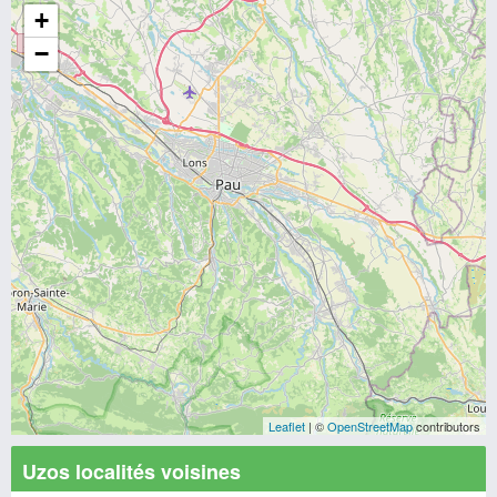
+
−
Leaflet
| ©
OpenStreetMap
contributors
Uzos localités voisines