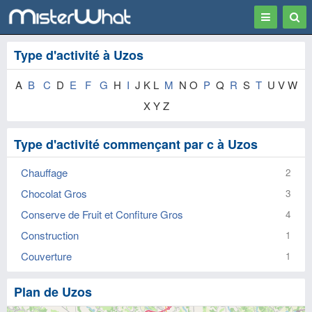
Toggle
Togg
navigation
Sear
Type d'activité à Uzos
A
B
C
D
E
F
G
H
I
J K L
M
N O
P
Q
R
S
T
U V W
X Y Z
Type d'activité commençant par c à Uzos
Chauffage
2
Chocolat Gros
3
Conserve de Fruit et Confiture Gros
4
Construction
1
Couverture
1
Plan de Uzos