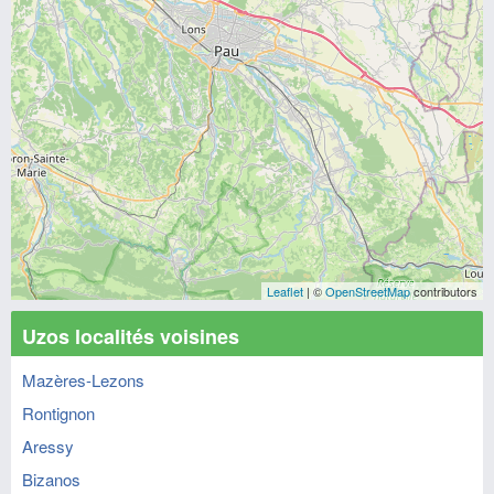
Leaflet
| ©
OpenStreetMap
contributors
Uzos localités voisines
Mazères-Lezons
Rontignon
Aressy
Bizanos