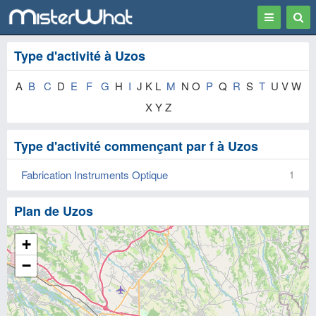
Toggle
Togg
navigation
Sear
Type d'activité à Uzos
A
B
C
D
E
F
G
H
I
J K L
M
N O
P
Q
R
S
T
U V W
X Y Z
Type d'activité commençant par f à Uzos
Fabrication Instruments Optique
1
Plan de Uzos
+
−