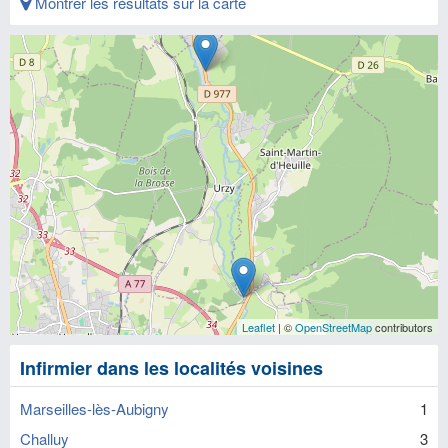
Montrer les résultats sur la carte
Leaflet
| ©
OpenStreetMap
contributors
Infirmier dans les localités voisines
Marseilles-lès-Aubigny
1
Challuy
3