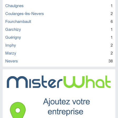
Chaulgnes
1
Coulanges-lès-Nevers
2
Fourchambault
6
Garchizy
1
Guérigny
1
Imphy
2
Marzy
2
Nevers
38