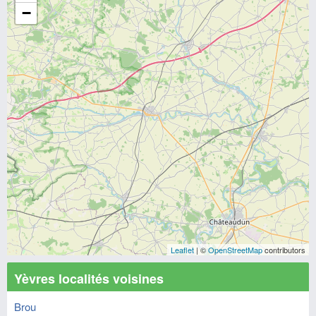
−
Leaflet
| ©
OpenStreetMap
contributors
Yèvres localités voisines
Brou