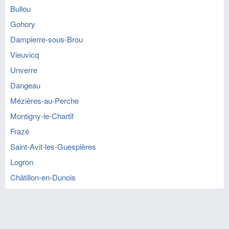
Bullou
Gohory
Dampierre-sous-Brou
Vieuvicq
Unverre
Dangeau
Mézières-au-Perche
Montigny-le-Chartif
Frazé
Saint-Avit-les-Guespières
Logron
Châtillon-en-Dunois