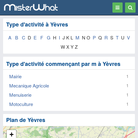
Toggle
Togg
navigation
Sear
Type d'activité à Yèvres
A
B
C
D
E
F
G
H
I
J K L
M
N O
P
Q
R
S
T
U
V
W X Y Z
Type d'activité commençant par m à Yèvres
Mairie
1
Mecanique Agricole
1
Menuiserie
1
Motoculture
1
Plan de Yèvres
+