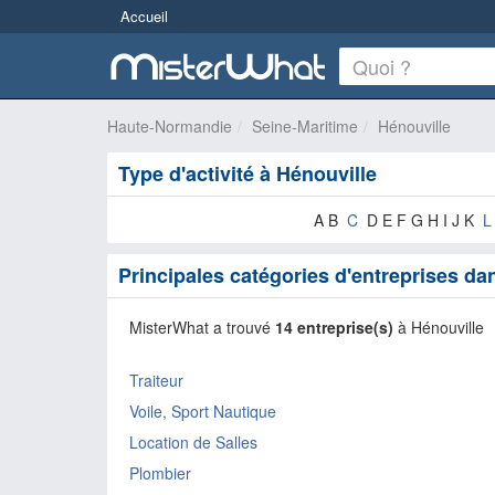
Accueil
Haute-Normandie
Seine-Maritime
Hénouville
Type d'activité à Hénouville
A B
C
D E F G H I J K
L
Principales catégories d'entreprises da
MisterWhat a trouvé
14 entreprise(s)
à Hénouville
Traiteur
Voile, Sport Nautique
Location de Salles
Plombier