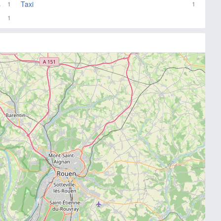
s
Taxi
1
1
1