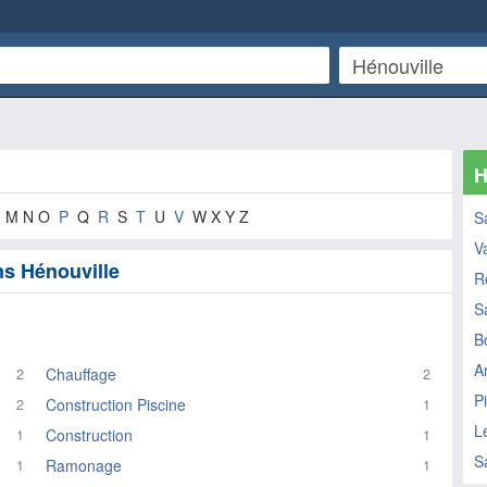
H
M N O
P
Q
R
S
T
U
V
W X Y Z
S
V
ns Hénouville
R
S
B
A
Chauffage
2
2
Pi
Construction Piscine
2
1
L
Construction
1
1
S
Ramonage
1
1