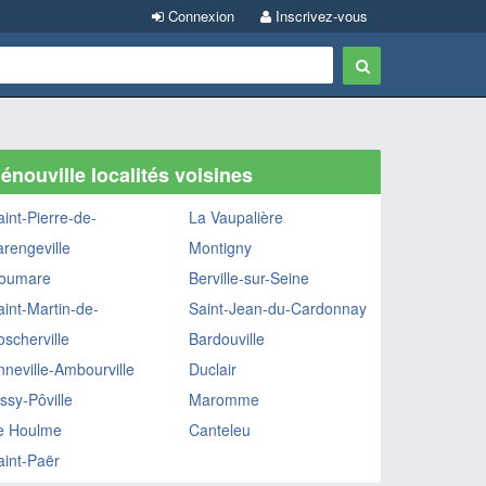
Connexion
Inscrivez-vous
énouville localités voisines
aint-Pierre-de-
La Vaupalière
arengeville
Montigny
oumare
Berville-sur-Seine
aint-Martin-de-
Saint-Jean-du-Cardonnay
oscherville
Bardouville
nneville-Ambourville
Duclair
ssy-Pôville
Maromme
e Houlme
Canteleu
aint-Paër