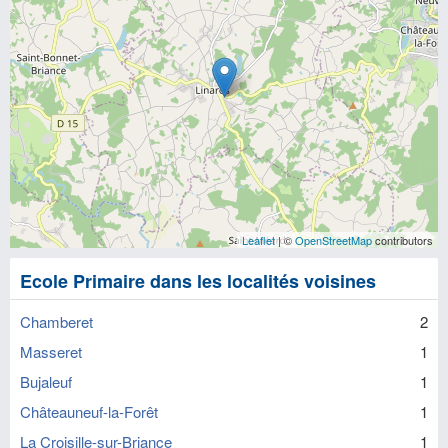
Leaflet
| ©
OpenStreetMap
contributors
Ecole Primaire dans les localités voisines
Chamberet
2
Masseret
1
Bujaleuf
1
Châteauneuf-la-Forêt
1
La Croisille-sur-Briance
1